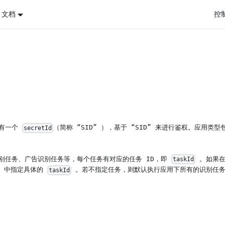
I 文档
控
拥有一个
（简称 “SID” ），基于 “SID” 来进行鉴权。应用类型
secretId
别任务、广告识别任务等，每个任务有对应的任务 ID，即
。如果在
taskId
中指定具体的
。若不指定任务，则默认执行应用下所有的识别任
taskId