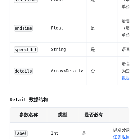
单位秒）
语音片段
Float
是
（取值范
endTime
单位秒）
String
是
语音片段
speechUrl
语音片段
Array
<
Detail
>
否
为空时该
details
数据结构
Detail 数据结构
参数名称
类型
是否必有
Int
是
label
任务返回标签