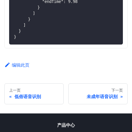
"endTime"
:
9.98
}
]
}
]
}
}
编辑此页
上一页
下一页
低俗语音识别
未成年语音识别
产品中心