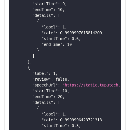
"startTime"
:
0
,
"endTime"
:
10
,
"details"
:
[
{
"label"
:
1
,
"rate"
:
0.9999997615814209
,
"startTime"
:
0.6
,
"endTime"
:
10
}
]
}
,
{
"label"
:
1
,
"review"
:
false
,
"speechUrl"
:
"https://static.tuputech.com/
"startTime"
:
10
,
"endTime"
:
20
,
"details"
:
[
{
"label"
:
1
,
"rate"
:
0.9999996423721313
,
"startTime"
:
0.3
,