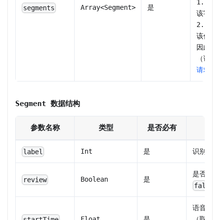
1. 
Array
<
Segment
>
是
segments
该字段
2. 
该任务
因此与
（详见
请求参
Segment 数据结构
参数名称
类型
是否必有
Int
是
识别分类
label
是否需要
Boolean
是
review
false
语音片段
Float
是
（取值范
startTime