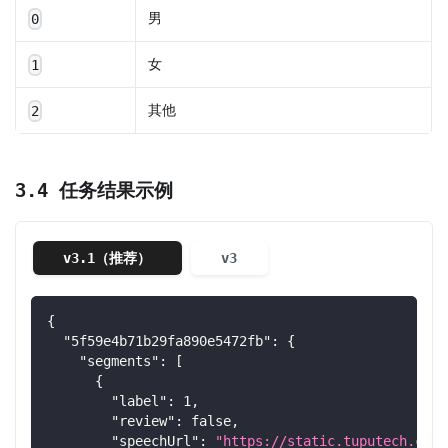
男
0
女
1
其他
2
3.4 任务结果示例
v3.1（推荐）
v3
{
"5f59e4b71b29fa890e5472fb"
:
{
"segments"
:
[
{
"label"
:
1
,
"review"
:
false
,
"speechUrl"
:
"https://static.tuputech.com/