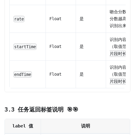
吻合分数， 0
Float
是
分数越高，
rate
识别出来的结
识别内容在该
Float
是
（取值范围为
startTime
，
片段时长]
识别内容在该
Float
是
（取值范围为
endTime
，
片段时长]
3.3 任务返回标签说明 🎯🎯
label 值
说明