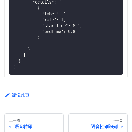
"details"
:
[
{
"label"
:
1
,
"rate"
:
1
,
"startTime"
:
6.1
,
"endTime"
:
9.8
}
]
}
]
}
}
编辑此页
上一页
下一页
语音转译
语音性别识别