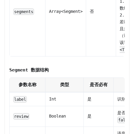
1. 
数组长
Array
<
Segment
>
否
segments
2. 
若语音
且未指
（详见
该字段
<TaskI
Segment 数据结构
参数名称
类型
是否必有
Int
是
识别分类
label
是否需要
Boolean
是
review
false
语音片段