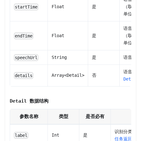
Float
是
（取值范
startTime
单位秒）
语音片段
Float
是
（取值范
endTime
单位秒）
String
是
语音片段
speechUrl
Array
<
Detail
>
否
details
Detai
Detail 数据结构
参数名称
类型
是否必有
Int
是
label
任务返回标签