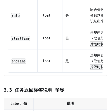
吻合分数， 0
Float
是
分数越高，
rate
识别出来的结
违规内容在该
Float
是
（取值范围为
startTime
，
片段时长]
违规内容在该
Float
是
（取值范围为
endTime
，
片段时长]
3.3 任务返回标签说明 🎯🎯
label 值
说明