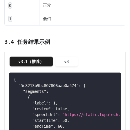
正常
0
低俗
1
3.4 任务结果示例
v3.1（推荐）
v3
{
"5c8213b9bc807806aab0a574"
:
{
"segments"
:
[
{
"label"
:
1
,
"review"
:
false
,
"speechUrl"
:
"https://static.tuputech.com/
"startTime"
:
50
,
"endTime"
:
60
,